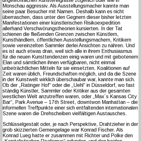
ungewöhnlichen Kunstereignisse zögerlich oder wie in
Monschau aggressiv. Als Ausstellungsmacher kannte man
seine paar Besucher mit Namen. Deshalb kann es nicht
überraschen, dass unter den Gegnern dieser bisher letzten
Manifestationen einer künstlerischen Risikoexpedition
allerhand Verschwörungstheorien kursierten. In der Tat
schienen die fließenden Grenzen zwischen Künstlern,
Kunsthändlern, öffentlichen Ausstellungsmachern, Kritikern
sowie vereinzelten Sammler derlei Ansichten zu nähren. Und
es ist auch etwas dran, weil sich alle in ihrem Enthusiasmus
für die neuen Kunsttendenzen einig waren und mit gebotenem
Elan und sämtlichen ihnen verfügbaren, nicht einmal
unbeträchtlichen Mitteln für sie einsetzten. Koalitionen auf
Zeit waren üblich, Freundschaften möglich, und da die Szene
in der Kunstwelt wirklich überschaubar war, kannte man sich.
Ob der „Ratinger Hof“ oder die „Uehl“ in Düsseldorf, wo fast
ständig Künstler, Sammler oder Kritiker aus der gesamten
westlichen Welt anzutreffen waren, oder „Max´s Kansas City
Bar“, Park Avenue – 17th Street, downtwon Manhattan – die
informellen Treffpunkte einer sich entfaltenden internationalen
Szene waren die Drehscheiben vielfältigen Austausches.
Schlüsselgestalt oder, je nach Perspektive, Drahtzieher in der
grob skizzierten Gemengelage war Konrad Fischer. Als
Konrad Lueg hatte er zusammen mit Richter und Polke den