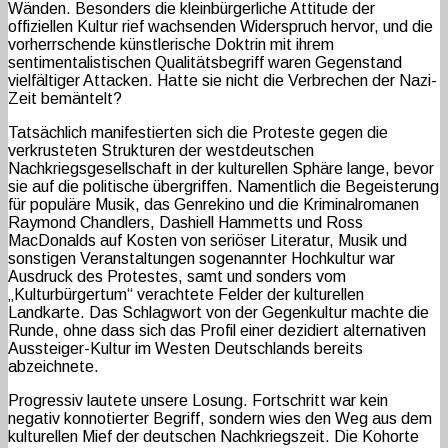
Wänden. Besonders die kleinbürgerliche Attitude der
offiziellen Kultur rief wachsenden Widerspruch hervor, und die
vorherrschende künstlerische Doktrin mit ihrem
sentimentalistischen Qualitätsbegriff waren Gegenstand
vielfältiger Attacken. Hatte sie nicht die Verbrechen der Nazi-
Zeit bemäntelt?
Tatsächlich manifestierten sich die Proteste gegen die
verkrusteten Strukturen der westdeutschen
Nachkriegsgesellschaft in der kulturellen Sphäre lange, bevor
sie auf die politische übergriffen. Namentlich die Begeisterung
für populäre Musik, das Genrekino und die Kriminalromanen
Raymond Chandlers, Dashiell Hammetts und Ross
MacDonalds auf Kosten von seriöser Literatur, Musik und
sonstigen Veranstaltungen sogenannter Hochkultur war
Ausdruck des Protestes, samt und sonders vom
„Kulturbürgertum“ verachtete Felder der kulturellen
Landkarte. Das Schlagwort von der Gegenkultur machte die
Runde, ohne dass sich das Profil einer dezidiert alternativen
Aussteiger-Kultur im Westen Deutschlands bereits
abzeichnete.
Progressiv lautete unsere Losung. Fortschritt war kein
negativ konnotierter Begriff, sondern wies den Weg aus dem
kulturellen Mief der deutschen Nachkriegszeit. Die Kohorte