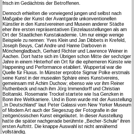
frisch im Gedächtnis der Betroffenen.
Dennoch erhielten die vorwiegend jungen und selbst nach
Maßgabe der Kunst der Avantgarde unkonventionellen
Künstler in den Kunstvereinen und Museen anderer Städte
eher ihre ersten repräsentativen Einzelausstellungen als am
Ort der Staatlichen Kunstakademie. Um nur einige wenige
Beispiele zu nennen: Yves Klein und Jan Dibbets in Krefeld,
Joseph Beuys, Carl Andre und Hanne Darboven in
Mönchengladbach, Gerhard Richter und Lawrence Weiner in
Aachen. Dort hatte sich im Übrigen schon Mitte der sechziger
Jahre in einem Hinterhof ein Ort für die ephemeren Künste wie
Happening und Performance etabliert. Wuppertal war die
Quelle für Fluxus. In Münster erprobte Sigmar Polke erstmals
seine Kunst in der musealen Sphäre eines Kunstvereins,
gemeinsam mit Achim Duchow; ebenso wie vor ihm Reiner
Ruthenbeck und nach ihm Jörg Immendorff und Christian
Boltanski. Rosemarie Trockel startete wie Isa Genzken in
Bonn ihre Weltkarriere. Und in Bonn wurde mit der Ausstellung
„In Deutschland“ laut Peter Galassi vom New Yorker Museum
of Modern Art auch der Siegeszug der Fotografie in der
zeitgenössischen Kunst eingeläutet. In dieser Ausstellung
hatte die später nachgerade berühmte „Becher-Schule“ ihren
ersten Auftritt. Die knappe Auswahl ist nicht annähernd
vollständig.