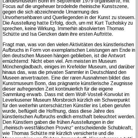
Landesmuseum Bonn im September 1979 organisierte, mit
Focus auf die ungeheuer brodelnde rheinische Kunstszene,
gegen die sich abzeichnende Umarmung des
Unvorhersehbaren und Querliegenden in der Kunst zu steuern.
Die Ausstellung hatte Erfolg, doch, um mit Kurt Tucholsky zu
sprechen, keine Wirkung. Immerhin absolvierten Thomas
Schütte und Isa Genzken darin ihre ersten Auftritte.
Fragt man, was von den vielen Aktivitäten des künstlerischen
Aufbruchs in Form von exemplarischen Leistungen am Ende in
den deutschen Museen hängen geblieben, ist die Antwort
ernüchternd: Nicht eben viel. Am meisten im Museum
Mönchengladbach, einiges im Krefelder Museum, und darüber
hinaus das, was die privaten Sammler in Deutschland den
Museen anvertrauten. Eine der raren Ausnahmen bildet das
Kunstmuseum Bonn, das prägnante künstlerische Zeugnisse
dieser aufregenden Zeit kontinuierlich für die eigene
Sammlung erwarb. Dass mit dem Wolf-Vostell-Konvolut im
Leverkusener Museum Morsbroich kürzlich ein Schwerpunkt
für den weiterhin unterschätzten Künstler ins Leben gerufen
wurde, beflügelt die Hoffnung, dass diese Jahre des
künstlerischen Aufbruchs endlich ernsthaft beleuchtet werden.
Den Künstlern gaben die frühen Ausstellungen in der
„rheinisch-westfälischen Provinz“ entscheidende Schubkraft,
wie Thomas Schütte mir kürzlich versicherte und die