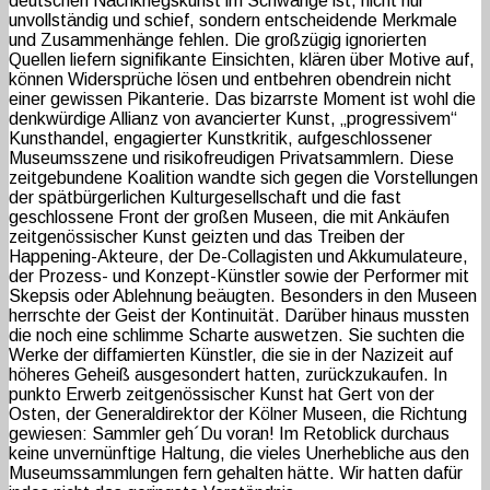
deutschen Nachkriegskunst im Schwange ist, nicht nur
unvollständig und schief, sondern entscheidende Merkmale
und Zusammenhänge fehlen. Die großzügig ignorierten
Quellen liefern signifikante Einsichten, klären über Motive auf,
können Widersprüche lösen und entbehren obendrein nicht
einer gewissen Pikanterie. Das bizarrste Moment ist wohl die
denkwürdige Allianz von avancierter Kunst, „progressivem“
Kunsthandel, engagierter Kunstkritik, aufgeschlossener
Museumsszene und risikofreudigen Privatsammlern. Diese
zeitgebundene Koalition wandte sich gegen die Vorstellungen
der spätbürgerlichen Kulturgesellschaft und die fast
geschlossene Front der großen Museen, die mit Ankäufen
zeitgenössischer Kunst geizten und das Treiben der
Happening-Akteure, der De-Collagisten und Akkumulateure,
der Prozess- und Konzept-Künstler sowie der Performer mit
Skepsis oder Ablehnung beäugten. Besonders in den Museen
herrschte der Geist der Kontinuität. Darüber hinaus mussten
die noch eine schlimme Scharte auswetzen. Sie suchten die
Werke der diffamierten Künstler, die sie in der Nazizeit auf
höheres Geheiß ausgesondert hatten, zurückzukaufen. In
punkto Erwerb zeitgenössischer Kunst hat Gert von der
Osten, der Generaldirektor der Kölner Museen, die Richtung
gewiesen: Sammler geh´Du voran! Im Retoblick durchaus
keine unvernünftige Haltung, die vieles Unerhebliche aus den
Museumssammlungen fern gehalten hätte. Wir hatten dafür