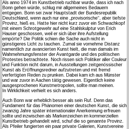
Als anno 1974 im Kunstbetrieb ruchbar wurde, dass ich nach
Bonn gehen würde, schlug mir allgemeines Bedauern
entgegen. Bonn sei zwar Hauptstadt der Bundesrepublik
Deutschland, wenn auch nur eine „provisorische“, aber tiefste
Provinz, hieß es. Hatte hier nicht kurz zuvor ein Schwachkopf
mit einem Schrotgewehr auf eine Stahlskulptur von Erich
Hauser geschossen, weil er sich über ihre Aufstellung
empörte? Die Politik schien die Sache auch nicht in
günstigeres Licht zu tauchen. Zumal sie vornehme Distanz
namentlich zur avancierten Kunst hielt, die man damals im
Wahrnehmungsfenster der Avantgarde und des politischen
Protestes betrachtete. Noch rissen sich Politiker aller Couleur
und Funktion nicht darum, in Ausstellungen zeitgenössischer
Kunst als Eröffnungsredner aufzutreten und mit fremd
verfertigten Reden zu prunken. Dabei kam ich aus Münster
und war zuvor in Aachen tätig gewesen. Eigentlich keine
ausgesprochenen Kunstmetropolen, sollte man meinen.
In Wirklichkeit verhielt es sich anders.
Auch Bonn war erheblich besser als sein Ruf. Denn das
Fundament für das Phänomen einer deutschen Kunst, die sich
zwanzig Jahre später internationaler Anerkennung erfreuen
sollte und inzwischen als Markenzeichen im kommerziellen
Kunstbetrieb gehandelt wird, schuf die so genannte Provinz.
Als Pfeiler fungierten ein paar private Galerien, Kunstvereine