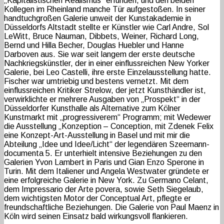
„Kapitalistischen Realismus“ erfunden, und den beiden
Kollegen im Rheinland manche Tür aufgestoßen. In seiner
handtuchgroßen Galerie unweit der Kunstakademie in
Düsseldorfs Altstadt stellte er Künstler wie Carl Andre, Sol
LeWitt, Bruce Nauman, Dibbets, Weiner, Richard Long,
Bernd und Hilla Becher, Douglas Huebler und Hanne
Darboven aus. Sie war seit langem der erste deutsche
Nachkriegskünstler, der in einer einflussreichen New Yorker
Galerie, bei Leo Castelli, ihre erste Einzelausstellung hatte.
Fischer war umtriebig und bestens vernetzt. Mit dem
einflussreichen Kritiker Strelow, der jetzt Kunsthändler ist,
verwirklichte er mehrere Ausgaben von „Prospekt“ in der
Düsseldorfer Kunsthalle als Alternative zum Kölner
Kunstmarkt mit „progressiverem“ Programm; mit Wedewer
die Ausstellung „Konzeption – Conception, mit Zdenek Felix
eine Konzept-Art-Ausstellung in Basel und mit mir die
Abteilung „Idee und Idee/Licht“ der legendären Szeemann-
documenta 5. Er unterhielt intensive Beziehungen zu den
Galerien Yvon Lambert in Paris und Gian Enzo Sperone in
Turin. Mit dem Italiener und Angela Westwater gründete er
eine erfolgreiche Galerie in New York. Zu Germano Celant,
dem Impressario der Arte povera, sowie Seth Siegelaub,
dem wichtigsten Motor der Conceptual Art, pflegte er
freundschaftliche Beziehungen. Die Galerie von Paul Maenz in
Köln wird seinen Einsatz bald wirkungsvoll flankieren.