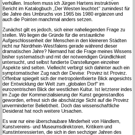
verhüllen. Insofern muss ich Jürgen Hartens instruktiven
Bericht im Katalogbuch „Der Westen leuchtet“ zumindest für
die Jahre des Umbruchs von 1965 bis 1980 ergänzen und
auch die Pointen manchmal anders setzen.
Zunächst gilt es jedoch, sich einer naheliegenden Frage zu
stellen. Wo liegen die Gründe für die erstaunliche
Aufgeschlossenheit der Menschen in den kleineren Städten
nicht nur Nordrhein-Westfalens gerade während dieser
dramatischen Jahre? Niemand hat die Frage meines Wissens
bisher systematisch und mit der notwendigen Gründlichkeit
untersucht, und selbst fundierte Darstellungen einzelner
Aspekte sind selten. Vielleicht verbirgt sich dahinter auch ein
symptomatischer Zug nach der Devise: Provinz ist Provinz.
Offenbar spiegelt sich der metropolenfixierte Blick angesichts
der Entwicklung der Welt zum „globalen Dorf“ im
eurozentrischen Blick der westlichen Kultur. Ist letzterer indes
im Zuge der Kommerzialisierung der Kunst gegenstandlos
geworden, erfreut sich die abschätzige Sicht auf die Provinz
unverminderter Beliebtheit. Doch das wissenschaftliche
Desiderat hat noch weitere Ursachen.
Es war nur eine überschaubare Minderheit von Händlern,
Kunstvereins- und Museumsdirektoren, Kritikern und
Kunstinteressierten, die sich in den sechziger Jahren des