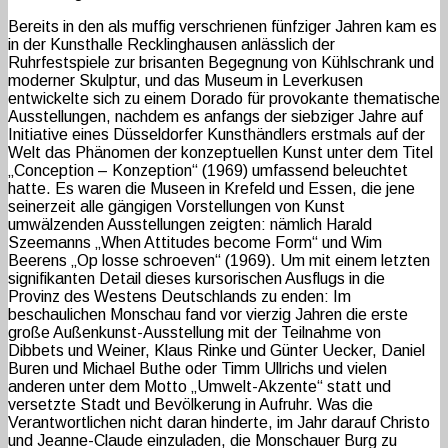
Bereits in den als muffig verschrienen fünfziger Jahren kam es
in der Kunsthalle Recklinghausen anlässlich der
Ruhrfestspiele zur brisanten Begegnung von Kühlschrank und
moderner Skulptur, und das Museum in Leverkusen
entwickelte sich zu einem Dorado für provokante thematische
Ausstellungen, nachdem es anfangs der siebziger Jahre auf
Initiative eines Düsseldorfer Kunsthändlers erstmals auf der
Welt das Phänomen der konzeptuellen Kunst unter dem Titel
„Conception – Konzeption“ (1969) umfassend beleuchtet
hatte. Es waren die Museen in Krefeld und Essen, die jene
seinerzeit alle gängigen Vorstellungen von Kunst
umwälzenden Ausstellungen zeigten: nämlich Harald
Szeemanns „When Attitudes become Form“ und Wim
Beerens „Op losse schroeven“ (1969). Um mit einem letzten
signifikanten Detail dieses kursorischen Ausflugs in die
Provinz des Westens Deutschlands zu enden: Im
beschaulichen Monschau fand vor vierzig Jahren die erste
große Außenkunst-Ausstellung mit der Teilnahme von
Dibbets und Weiner, Klaus Rinke und Günter Uecker, Daniel
Buren und Michael Buthe oder Timm Ullrichs und vielen
anderen unter dem Motto „Umwelt-Akzente“ statt und
versetzte Stadt und Bevölkerung in Aufruhr. Was die
Verantwortlichen nicht daran hinderte, im Jahr darauf Christo
und Jeanne-Claude einzuladen, die Monschauer Burg zu