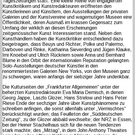
Tageszeitungen statt. Eine kleine Reihe von engagierten
Kunstkritikern und Kunstredakteuren eröffneten den
Künstlerinnen und Künstlern, den Ausstellungen der privaten
Galerien und der Kunstvereine und wagemutigen Museen eine
Öffentlichkeit, deren Ausmaß im krassen Gegensatz zum
Umfang der wirklich an diesen Erscheinungen
zeitgenössischer Kunst Interessierten stand. Neben den
Kunsthändlern haben die Kunstkritiker entscheidend dazu
beigetragen, dass Beuys und Richter, Polke und Palermo,
Darboven und Rinke, Katharina Sieverding und Jügen Klauke,
Imi Knoebel und Ulrich Rückriem sowie Anna und Bernhard
Blume in den Orbit der internationalen Reputation gelangten.
Solo-Ausstellungen deutscher Künstler in den
renommiertesten Galerien New Yorks, von den Museen ganz
zu schweigen, waren anfangs der siebziger Jahre undenkbar.
Die Kulturseiten der „Frankfurter Allgemeinen“ unter der
beherzten Kunstredakteurin Eva Maria Demisch, in denen
Georg Jappe, Laszlo Glozer, Hans Strelow und Hans Peter
Riese Ende der sechziger Jahre über Kunstphänomene zu
schreiben anfingen, die sonst allenfalls unter „Vermischtes“
berücksichtigt wurden; das Feuilleton der „Süddeutschen
Zeitung“, zu der Glozer alsbald wechselte; der NRZ in Essen,
bei der Heiner Stachelhaus sich für die neuen Tendenzen
stark machte; des „Mittag“, in dem John Anthony Thwaites