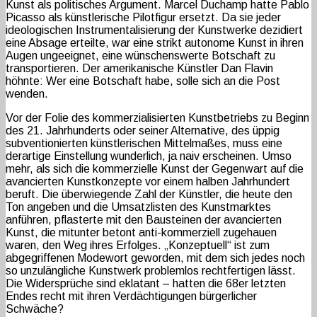
Kunst als politisches Argument. Marcel Duchamp hatte Pablo
Picasso als künstlerische Pilotfigur ersetzt. Da sie jeder
ideologischen Instrumentalisierung der Kunstwerke dezidiert
eine Absage erteilte, war eine strikt autonome Kunst in ihren
Augen ungeeignet, eine wünschenswerte Botschaft zu
transportieren. Der amerikanische Künstler Dan Flavin
höhnte: Wer eine Botschaft habe, solle sich an die Post
wenden.
Vor der Folie des kommerzialisierten Kunstbetriebs zu Beginn
des 21. Jahrhunderts oder seiner Alternative, des üppig
subventionierten künstlerischen Mittelmaßes, muss eine
derartige Einstellung wunderlich, ja naiv erscheinen. Umso
mehr, als sich die kommerzielle Kunst der Gegenwart auf die
avancierten Kunstkonzepte vor einem halben Jahrhundert
beruft. Die überwiegende Zahl der Künstler, die heute den
Ton angeben und die Umsatzlisten des Kunstmarktes
anführen, pflasterte mit den Bausteinen der avancierten
Kunst, die mitunter betont anti-kommerziell zugehauen
waren, den Weg ihres Erfolges. „Konzeptuell“ ist zum
abgegriffenen Modewort geworden, mit dem sich jedes noch
so unzulängliche Kunstwerk problemlos rechtfertigen lässt.
Die Widersprüche sind eklatant – hatten die 68er letzten
Endes recht mit ihren Verdächtigungen bürgerlicher
Schwäche?