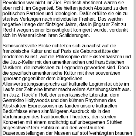
Revolution war nicht ihr Ziel. Politisch abstinent waren sie
aber nicht, im Gegenteil. Sie hielten jedoch Abstand zu den
politischen Parteien und Ideologien. Dafür erfüllte sie ein zu
starkes Verlangen nach individueller Freiheit. Das weithin
negative Image der fünfziger Jahre, das in jüngster Zeit zu
Recht wegen seiner Einseitigkeit korrigiert wurde, verdankt
sich im Wesentlichen ihren Schilderungen.
Sehnsuchtsvolle Blicke richteten sich zunächst auf die
französische Kultur und auf Paris als Geburtsstätte der
modernen Kunst, auf die Philosophie der Existentialisten und
die Jazz-Keller mit den amerikanischen und französischen
Musikern, die inzwischen zu Legenden geworden sind. Doch
die spezifisch amerikanische Kultur mit ihrer souveränen
Ignoranz gegenüber dem bürgerlichen
Alleinvertretungsanspruchs auf kulturelle Legitimität übte im
Laufe der Zeit eine immer machtvollere Anziehungskraft aus.
Im Jazz, Rock´n Roll, der amerikanische Literatur, dem
Genrekino Hollywoods und den kühnen Rhythmen des
Abstrakten Expressionismus fanden unsere kulturellen
Bedürfnisse einen sinnfälligeren Ausdruck als in den
Vorführungen des traditionellen Theaters, den sterilen
Konzerten mit einem andächtig auf unbequemen Stühlen
angeschweißtem Publikum und den verstaubten
Dauerausstellungen der Museen auf stoffverhängten braunen