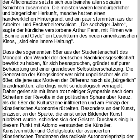
der Afficionados setzte sich aus beinahe allen sozialen
Schichten zusammen. Die meisten waren kleinbürgerlicher
und bürgerlicher Herkunft, manche hatten einen
handwerklichen Hintergrund, und ein paar stammten aus der
Arbeiter- und Facharbeiterschicht. „Die sechziger Jahre“,
sagte der kürzliche verstorbene Arthur Penn, mit Filmen wie
„Bonnie and Clyde“ ein Leuchtturm des neuen amerikanischen
Kinos, „sind eine innere Haltung“.
Dass die sogenannten 68er aus der Studentenschaft das
Monopol, den Wandel der deutschen Nachkriegsgesellschaft
bewirkt zu haben, für sich beanspruchen, gründet auf purer
Behauptung und einer grandiosen Selbstüberschätzung. Die
Generation der Kriegskinder war nicht unpolitischer als die
68er, die jene aus Motiven der Differenz rasch als „bürgerlich“
brandmarkten, allerdings nicht so ideologisch vernagelt.
Daher geriet sie mit ihnen trotz einiger Sympathie nach dem
Scheitern der Revolte in der politischen Sphäre über Kreuz,
als die 68er die Kulturszene infiltrierten und am Prinzip der
künstlerischen Autonomie rüttelten. Besonders an der Kunst,
präziser, an der Sparte, die einst unter Bildender Kunst
rubriziert wurde, schieden sich der Geister. Durchaus einig in
diesem Punkt mit Adorno verstanden die Künstler,
Kunstvermittler und Gefolgsleute der avancierten
künstlerischen Tendenzen das radikale Autonomieprinzip der