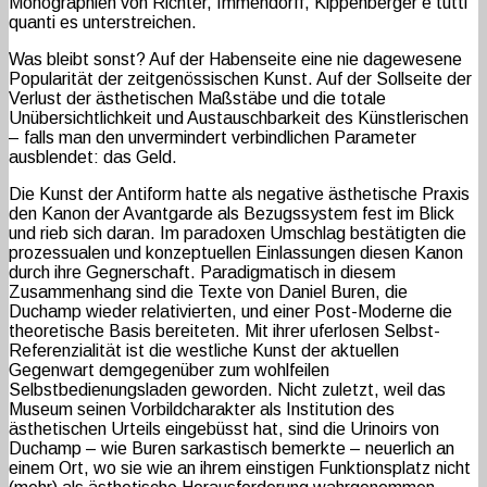
Monographien von Richter, Immendorff, Kippenberger e tutti
quanti es unterstreichen.
Was bleibt sonst? Auf der Habenseite eine nie dagewesene
Popularität der zeitgenössischen Kunst. Auf der Sollseite der
Verlust der ästhetischen Maßstäbe und die totale
Unübersichtlichkeit und Austauschbarkeit des Künstlerischen
– falls man den unvermindert verbindlichen Parameter
ausblendet: das Geld.
Die Kunst der Antiform hatte als negative ästhetische Praxis
den Kanon der Avantgarde als Bezugssystem fest im Blick
und rieb sich daran. Im paradoxen Umschlag bestätigten die
prozessualen und konzeptuellen Einlassungen diesen Kanon
durch ihre Gegnerschaft. Paradigmatisch in diesem
Zusammenhang sind die Texte von Daniel Buren, die
Duchamp wieder relativierten, und einer Post-Moderne die
theoretische Basis bereiteten. Mit ihrer uferlosen Selbst-
Referenzialität ist die westliche Kunst der aktuellen
Gegenwart demgegenüber zum wohlfeilen
Selbstbedienungsladen geworden. Nicht zuletzt, weil das
Museum seinen Vorbildcharakter als Institution des
ästhetischen Urteils eingebüsst hat, sind die Urinoirs von
Duchamp – wie Buren sarkastisch bemerkte – neuerlich an
einem Ort, wo sie wie an ihrem einstigen Funktionsplatz nicht