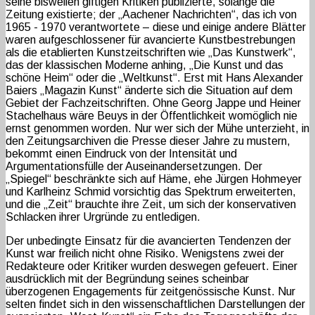
seine bisweilen giftigen Kritiken publizierte, solange die
Zeitung existierte; der „Aachener Nachrichten“, das ich von
1965 - 1970 verantwortete – diese und einige andere Blätter
waren aufgeschlossener für avancierte Kunstbestrebungen
als die etablierten Kunstzeitschriften wie „Das Kunstwerk“,
das der klassischen Moderne anhing, „Die Kunst und das
schöne Heim“ oder die „Weltkunst“. Erst mit Hans Alexander
Baiers „Magazin Kunst“ änderte sich die Situation auf dem
Gebiet der Fachzeitschriften. Ohne Georg Jappe und Heiner
Stachelhaus wäre Beuys in der Öffentlichkeit womöglich nie
ernst genommen worden. Nur wer sich der Mühe unterzieht, in
den Zeitungsarchiven die Presse dieser Jahre zu mustern,
bekommt einen Eindruck von der Intensität und
Argumentationsfülle der Auseinandersetzungen. Der
„Spiegel“ beschränkte sich auf Häme, ehe Jürgen Hohmeyer
und Karlheinz Schmid vorsichtig das Spektrum erweiterten,
und die „Zeit“ brauchte ihre Zeit, um sich der konservativen
Schlacken ihrer Urgründe zu entledigen.
Der unbedingte Einsatz für die avancierten Tendenzen der
Kunst war freilich nicht ohne Risiko. Wenigstens zwei der
Redakteure oder Kritiker wurden deswegen gefeuert. Einer
ausdrücklich mit der Begründung seines scheinbar
überzogenen Engagements für zeitgenössische Kunst. Nur
selten findet sich in den wissenschaftlichen Darstellungen der