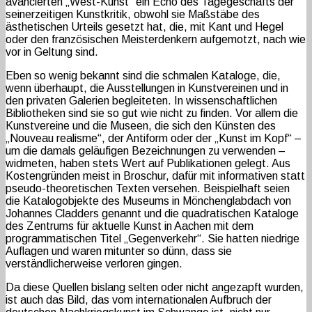
avancierten „West-Kunst“ ein Echo des Tagegeschäfts der
seinerzeitigen Kunstkritik, obwohl sie Maßstäbe des
ästhetischen Urteils gesetzt hat, die, mit Kant und Hegel
oder den französischen Meisterdenkern aufgemotzt, nach wie
vor in Geltung sind.
Eben so wenig bekannt sind die schmalen Kataloge, die,
wenn überhaupt, die Ausstellungen in Kunstvereinen und in
den privaten Galerien begleiteten. In wissenschaftlichen
Bibliotheken sind sie so gut wie nicht zu finden. Vor allem die
Kunstvereine und die Museen, die sich den Künsten des
„Nouveau realisme“, der Antiform oder der „Kunst im Kopf“ –
um die damals geläufigen Bezeichnungen zu verwenden –
widmeten, haben stets Wert auf Publikationen gelegt. Aus
Kostengründen meist in Broschur, dafür mit informativen statt
pseudo-theoretischen Texten versehen. Beispielhaft seien
die Katalogobjekte des Museums in Mönchenglabdach von
Johannes Cladders genannt und die quadratischen Kataloge
des Zentrums für aktuelle Kunst in Aachen mit dem
programmatischen Titel „Gegenverkehr“. Sie hatten niedrige
Auflagen und waren mitunter so dünn, dass sie
verständlicherweise verloren gingen.
Da diese Quellen bislang selten oder nicht angezapft wurden,
ist auch das Bild, das vom internationalen Aufbruch der