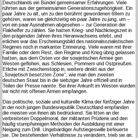
Deutschlands ein Bündel gemeinsamer Erfahrungen. Viele
rührten aus der gemeinsamen Generationszugehörigkeit. Ein
paar Jahre zu alt, um zu den berühmt gewordenen 68ern zu
gehören, waren sie gleichzeitig ein paar Jahre zu jung, um –
von ein paar Ausnahmen abgesehen – zur Generation der
Flakhelfer zu zählen. Sie hatten Krieg- und Nachkriegszeit in
den prägenden Jahren ihres Heranwachsens erlebt, und
etlichen war das Erscheinungsbild des nationalsozialistischen
Regimes noch in markanter Erinnerung. Viele waren mit ihrer
Familie oder dem Rest, den Regime und Krieg übrig gelassen
hatten, aus dem Osten vor der sowjetischen Armee gen
Westen geflohen, aus Schlesien, Pommern und Ostpreußen.
Etliche mit Zwischenstopp in, weitere direkt aus der
„Sowjetisch besetzten Zone“, wie man den zweiten
deutschen Staat bis in die siebziger Jahre offiziell und in
Teilen der Presse nannte. Bei ihrer Ankunft im Westen wurden
wir nicht mit offenen Armen empfangen.
Das politische, soziale und kulturelle Klima der fünfziger Jahre
in der noch jungen Bundesrepublik Deutschland empfanden
die meisten von ihnen als bedrückend. Sie litten an der
verbreiteten Doppelmoral, der militanten Prüderie und den
häufig stumpfsinnigen Methoden der Ausbildung mit einer
Neigung zum Drill. Ungebärdiger Aufstiegeswille befeuerte
sie. Die bestehenden Verhältnisse zu verändern, trieb sie an.