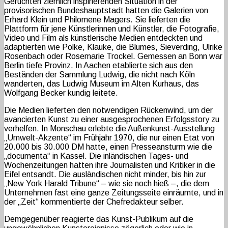
Gerüchten ziemlich inspirierenden Situation in der
provisorischen Bundeshauptstadt hatten die Galerien von
Erhard Klein und Philomene Magers. Sie lieferten die
Plattform für jene Künstlerinnen und Künstler, die Fotografie,
Video und Film als künstlerische Medien entdeckten und
adaptierten wie Polke, Klauke, die Blumes, Sieverding, Ulrike
Rosenbach oder Rosemarie Trockel. Gemessen an Bonn war
Berlin tiefe Provinz. In Aachen etablierte sich aus den
Beständen der Sammlung Ludwig, die nicht nach Köln
wanderten, das Ludwig Museum im Alten Kurhaus, das
Wolfgang Becker kundig leitete.
Die Medien lieferten den notwendigen Rückenwind, um der
avancierten Kunst zu einer ausgesprochenen Erfolgsstory zu
verhelfen. In Monschau erlebte die Außenkunst-Ausstellung
„Umwelt-Akzente“ im Frühjahr 1970, die nur einen Etat von
20.000 bis 30.000 DM hatte, einen Presseansturm wie die
„documenta“ in Kassel. Die inländischen Tages- und
Wochenzeitungen hatten ihre Journalisten und Kritiker in die
Eifel entsandt. Die ausländischen nicht minder, bis hin zur
„New York Harald Tribune“ – wie sie noch hieß –, die dem
Unternehmen fast eine ganze Zeitungsseite einräumte, und in
der „Zeit“ kommentierte der Chefredakteur selber.
Demgegenüber reagierte das Kunst-Publikum auf die