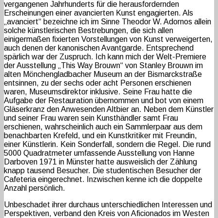
vergangenen Jahrhunderts für die herausfordernden
Erscheinungen einer avancierten Kunst engagierten. Als
„avanciert“ bezeichne ich im Sinne Theodor W. Adornos allein
solche künstlerischen Bestrebungen, die sich allen
einigermaßen fixierten Vorstellungen von Kunst verweigerten,
auch denen der kanonischen Avantgarde. Entsprechend
spärlich war der Zuspruch. Ich kann mich der Welt-Premiere
der Ausstellung „This Way Brouwn“ von Stanley Brouwn im
alten Mönchengladbacher Museum an der Bismarckstraße
entsinnen, zu der sechs oder acht Personen erschienen
waren, Museumsdirektor inklusive. Seine Frau hatte die
Aufgabe der Restauration übernommen und bot von einem
Gläserkranz den Anwesenden Altbier an. Neben dem Künstler
und seiner Frau waren sein Kunsthändler samt Frau
erschienen, wahrscheinlich auch ein Sammlerpaar aus dem
benachbarten Krefeld, und ein Kunstkritiker mit Freundin,
einer Künstlerin. Kein Sonderfall, sondern die Regel. Die rund
5000 Quadratmeter umfassende Ausstellung von Hanne
Darboven 1971 in Münster hatte ausweislich der Zählung
knapp tausend Besucher. Die studentischen Besucher der
Cafeteria eingerechnet. Inzwischen kenne ich die doppelte
Anzahl persönlich.
Unbeschadet ihrer durchaus unterschiedlichen Interessen und
Perspektiven, verband den Kreis von Aficionados im Westen