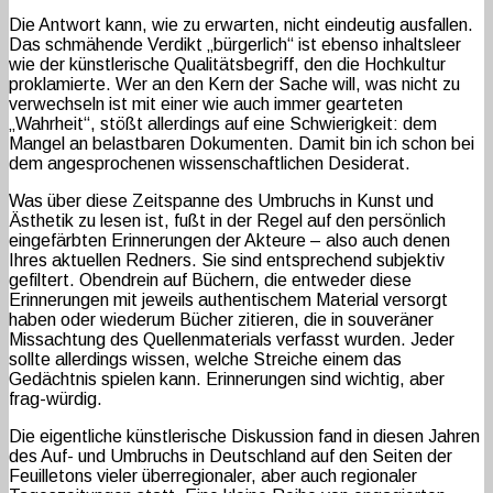
Die Antwort kann, wie zu erwarten, nicht eindeutig ausfallen.
Das schmähende Verdikt „bürgerlich“ ist ebenso inhaltsleer
wie der künstlerische Qualitätsbegriff, den die Hochkultur
proklamierte. Wer an den Kern der Sache will, was nicht zu
verwechseln ist mit einer wie auch immer gearteten
„Wahrheit“, stößt allerdings auf eine Schwierigkeit: dem
Mangel an belastbaren Dokumenten. Damit bin ich schon bei
dem angesprochenen wissenschaftlichen Desiderat.
Was über diese Zeitspanne des Umbruchs in Kunst und
Ästhetik zu lesen ist, fußt in der Regel auf den persönlich
eingefärbten Erinnerungen der Akteure – also auch denen
Ihres aktuellen Redners. Sie sind entsprechend subjektiv
gefiltert. Obendrein auf Büchern, die entweder diese
Erinnerungen mit jeweils authentischem Material versorgt
haben oder wiederum Bücher zitieren, die in souveräner
Missachtung des Quellenmaterials verfasst wurden. Jeder
sollte allerdings wissen, welche Streiche einem das
Gedächtnis spielen kann. Erinnerungen sind wichtig, aber
frag-würdig.
Die eigentliche künstlerische Diskussion fand in diesen Jahren
des Auf- und Umbruchs in Deutschland auf den Seiten der
Feuilletons vieler überregionaler, aber auch regionaler