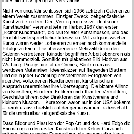
indes nicht das geringste Verständnis.
Nicht von ungefähr schlossen sich 1966 achtzehn Galerien zu
einem Verein zusammen. Einziger Zweck, zeitgenössische
Kunst zu befördern. Der „Verein progressiver deutscher
Kunsthändler“ veranstaltete im Herbst 1967 den ersten
„Kölner Kunstmarkt“, die Mutter aller Kunstmessen, und das
Produkt widersprüchlicher Interessen. Mit zeitgenössischer
Kunst waren weder Lorbeeren zu ernten noch kommerzielle
Erfolge zu feiern. Die überwiegende Mehrzahl der in den
Galerien vertretenen Künstler begriff ihre Arbeit obendrein als
nicht-kommerziell. Gemälde mit plakativen Bild-Motiven aus
Werbung, Pin-ups und alten Comics, Skulpturen aus
wertlosen Materialien, Ideenskizzen auf fliegenden Blättern
und die in jeder Beziehung bescheidenen Fotografien von
irgendwo vollzogenen Handlungen mit künstlerischem
Anspruch unterstrichen ihre Überzeugung. Die bizarre Allianz
von Künstlern, Händlern, Kritikern und offiziellen Vermittlern,
Geschäftsführern oder Direktoren der Kunstvereine und
kleineren Museen, – Kuratoren waren nur in den USA bekannt
– beruhte ausschließlich auf der gemeinsamen Leidenschaft
für die unmittelbar zeitgenössische Kunst.
Dass Bilder und Plastiken der Pop Art und des Hard Edge die
Erinnerung an den ersten Kunstmarkt im Kölner Gürzenich