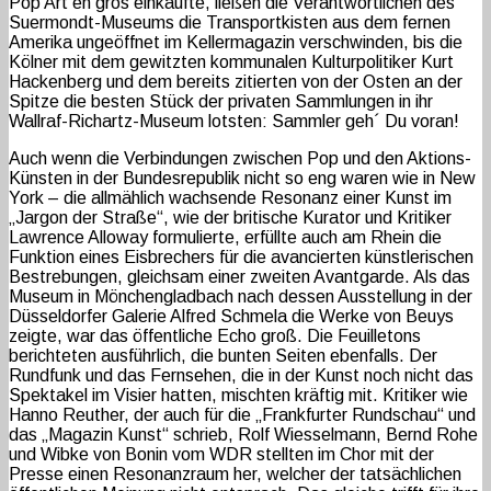
Pop Art en gros einkaufte, ließen die Verantwortlichen des
Suermondt-Museums die Transportkisten aus dem fernen
Amerika ungeöffnet im Kellermagazin verschwinden, bis die
Kölner mit dem gewitzten kommunalen Kulturpolitiker Kurt
Hackenberg und dem bereits zitierten von der Osten an der
Spitze die besten Stück der privaten Sammlungen in ihr
Wallraf-Richartz-Museum lotsten: Sammler geh´ Du voran!
Auch wenn die Verbindungen zwischen Pop und den Aktions-
Künsten in der Bundesrepublik nicht so eng waren wie in New
York – die allmählich wachsende Resonanz einer Kunst im
„Jargon der Straße“, wie der britische Kurator und Kritiker
Lawrence Alloway formulierte, erfüllte auch am Rhein die
Funktion eines Eisbrechers für die avancierten künstlerischen
Bestrebungen, gleichsam einer zweiten Avantgarde. Als das
Museum in Mönchengladbach nach dessen Ausstellung in der
Düsseldorfer Galerie Alfred Schmela die Werke von Beuys
zeigte, war das öffentliche Echo groß. Die Feuilletons
berichteten ausführlich, die bunten Seiten ebenfalls. Der
Rundfunk und das Fernsehen, die in der Kunst noch nicht das
Spektakel im Visier hatten, mischten kräftig mit. Kritiker wie
Hanno Reuther, der auch für die „Frankfurter Rundschau“ und
das „Magazin Kunst“ schrieb, Rolf Wiesselmann, Bernd Rohe
und Wibke von Bonin vom WDR stellten im Chor mit der
Presse einen Resonanzraum her, welcher der tatsächlichen