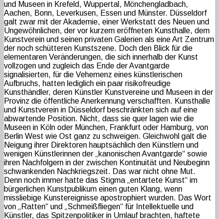
und Museen in Krefeld, Wuppertal, Mönchengladbach,
Aachen, Bonn, Leverkusen, Essen und Münster. Düsseldorf
galt zwar mit der Akademie, einer Werkstatt des Neuen und
Ungewöhnlichen, der vor kurzem eröffneten Kunsthalle, dem
Kunstverein und seinen privaten Galerien als eine Art Zentrum
der noch schütteren Kunstszene. Doch den Blick für die
elementaren Veränderungen, die sich innerhalb der Kunst
vollzogen und zugleich das Ende der Avantgarde
signalisierten, für die Vehemenz eines künstlerischen
Aufbruchs, hatten lediglich ein paar risikofreudige
Kunsthändler, deren Künstler Kunstvereine und Museen in der
Provinz die öffentliche Anerkennung verschafften. Kunsthalle
und Kunstverein in Düsseldorf beschränkten sich auf eine
abwartende Position. Nicht, dass sie quer lagen wie die
Museen in Köln oder München, Frankfurt oder Hamburg, von
Berlin West wie Ost ganz zu schweigen. Gleichwohl galt die
Neigung ihrer Direktoren hauptsächlich den Künstlern und
wenigen Künstlerinnen der „kanonischen Avantgarde“ sowie
ihren Nachfolgern in der zwischen Kontinuität und Neubeginn
schwankenden Nachkriegszeit. Das war nicht ohne Mut.
Denn noch immer hatte das Stigma „entartete Kunst“ im
bürgerlichen Kunstpublikum einen guten Klang, wenn
missliebige Kunstereignisse apostrophiert wurden. Das Wort
von „Ratten“ und „Schmeißfliegen“ für Intellektuelle und
Künstler, das Spitzenpolitiker in Umlauf brachten, haftete