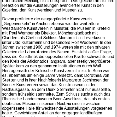
öffentlichen Meinung nicht entsprach. Das gleiche trifft für ihre
Reaktion auf die Ausstellungen avancierter Kunst in den
Galerien, den Kunstvereinen und Museen zu.
Davon profitierte der neugegründete Kunstverein
„Gegenverkehr“ in Aachen ebenso wie der weit ältere
Westfälische Kunstverein in Münster, die Museen in Krefeld
mit Paul Wember als Direktor, Mönchengladbach mit
Cladders als Chef und Schloss Morsbroich in Leverkusen
unter Udo Kultermann und besonders Rolf Wedewer. In den
Jahren zwischen 1968 und 1974 waren sie mit den privaten
Galerien die Laboratorien des Neuen. Es steht außer Frage,
dass die Kunstkritik die oppositionellen Kräfte schwächte und
den Kreis der Aficionados langsam, aber stetig vergrößerte.
Später kam zu den genannten Institutionen durch Wulf
Herzogenrath der Kölnische Kunstverein hinzu. In Bonn war
es, abermals um einige Jahre versetzt, dank Dorothea von
Stetten und in ihrer Nachfolgerin Margarete Jochimsen der
Bonner Kunstverein sowie das Kunstmuseum in der
Rathausgasse, an dem Dierk Stemmler nicht nur ausstellte,
sondern frühzeitig sammelte. Zum Schluss suchte auch das
Rheinische Landesmuseum Bonn Anschluss, das als erstes
deutsches Museum in seinem Neubau eine inzwischen
abgerissene Halle für wechselnde Ausstellungen vorgesehen
hatte. Gewichtigen Anteil an der entgegen landläufigen