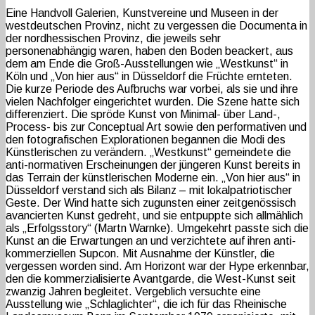
Eine Handvoll Galerien, Kunstvereine und Museen in der
westdeutschen Provinz, nicht zu vergessen die Documenta in
der nordhessischen Provinz, die jeweils sehr
personenabhängig waren, haben den Boden beackert, aus
dem am Ende die Groß-Ausstellungen wie „Westkunst“ in
Köln und „Von hier aus“ in Düsseldorf die Früchte ernteten.
Die kurze Periode des Aufbruchs war vorbei, als sie und ihre
vielen Nachfolger eingerichtet wurden. Die Szene hatte sich
differenziert. Die spröde Kunst von Minimal- über Land-,
Process- bis zur Conceptual Art sowie den performativen und
den fotografischen Explorationen begannen die Modi des
Künstlerischen zu verändern. „Westkunst“ gemeindete die
anti-normativen Erscheinungen der jüngeren Kunst bereits in
das Terrain der künstlerischen Moderne ein. „Von hier aus“ in
Düsseldorf verstand sich als Bilanz – mit lokalpatriotischer
Geste. Der Wind hatte sich zugunsten einer zeitgenössisch
avancierten Kunst gedreht, und sie entpuppte sich allmählich
als „Erfolgsstory“ (Martn Warnke). Umgekehrt passte sich die
Kunst an die Erwartungen an und verzichtete auf ihren anti-
kommerziellen Supcon. Mit Ausnahme der Künstler, die
vergessen worden sind. Am Horizont war der Hype erkennbar,
den die kommerzialisierte Avantgarde, die West-Kunst seit
zwanzig Jahren begleitet. Vergeblich versuchte eine
Ausstellung wie „Schlaglichter“, die ich für das Rheinische