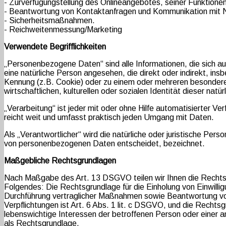
- Zurverfügungstellung des Onlineangebotes, seiner Funktionen
- Beantwortung von Kontaktanfragen und Kommunikation mit 
- Sicherheitsmaßnahmen.
- Reichweitenmessung/Marketing
Verwendete Begrifflichkeiten
„Personenbezogene Daten“ sind alle Informationen, die sich auf e
eine natürliche Person angesehen, die direkt oder indirekt, i
Kennung (z.B. Cookie) oder zu einem oder mehreren besonderen
wirtschaftlichen, kulturellen oder sozialen Identität dieser natü
„Verarbeitung“ ist jeder mit oder ohne Hilfe automatisierter
reicht weit und umfasst praktisch jeden Umgang mit Daten.
Als „Verantwortlicher“ wird die natürliche oder juristische Per
von personenbezogenen Daten entscheidet, bezeichnet.
Maßgebliche Rechtsgrundlagen
Nach Maßgabe des Art. 13 DSGVO teilen wir Ihnen die Rechtsgr
Folgendes: Die Rechtsgrundlage für die Einholung von Einwilligu
Durchführung vertraglicher Maßnahmen sowie Beantwortung von A
Verpflichtungen ist Art. 6 Abs. 1 lit. c DSGVO, und die Rechtsg
lebenswichtige Interessen der betroffenen Person oder einer a
als Rechtsgrundlage.