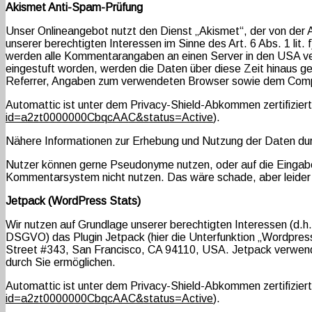
Akismet Anti-Spam-Prüfung
Unser Onlineangebot nutzt den Dienst „Akismet“, der von der 
unserer berechtigten Interessen im Sinne des Art. 6 Abs. 1 
werden alle Kommentarangaben an einen Server in den USA vers
eingestuft worden, werden die Daten über diese Zeit hinaus 
Referrer, Angaben zum verwendeten Browser sowie dem Compu
Automattic ist unter dem Privacy-Shield-Abkommen zertifiziert
id=a2zt0000000CbqcAAC&status=Active
).
Nähere Informationen zur Erhebung und Nutzung der Daten dur
Nutzer können gerne Pseudonyme nutzen, oder auf die Eingabe
Kommentarsystem nicht nutzen. Das wäre schade, aber leider se
Jetpack (WordPress Stats)
Wir nutzen auf Grundlage unserer berechtigten Interessen (d.h.
DSGVO) das Plugin Jetpack (hier die Unterfunktion „Wordpress 
Street #343, San Francisco, CA 94110, USA. Jetpack verwende
durch Sie ermöglichen.
Automattic ist unter dem Privacy-Shield-Abkommen zertifiziert
id=a2zt0000000CbqcAAC&status=Active
).