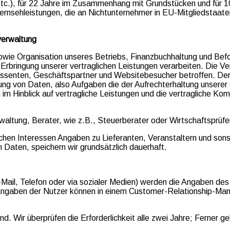
tc.), für 22 Jahre im Zusammenhang mit Grundstücken und für 1
ernsehleistungen, die an Nichtunternehmer in EU-Mitgliedstaat
verwaltung
e Organisation unseres Betriebs, Finanzbuchhaltung und Befolgu
Erbringung unserer vertraglichen Leistungen verarbeiten. Die Ver
essenten, Geschäftspartner und Websitebesucher betroffen. Der 
erung von Daten, also Aufgaben die der Aufrechterhaltung unser
m Hinblick auf vertragliche Leistungen und die vertragliche Kom
rwaltung, Berater, wie z.B., Steuerberater oder Wirtschaftsprüfe
lichen Interessen Angaben zu Lieferanten, Veranstaltern und so
aten, speichern wir grundsätzlich dauerhaft.
-Mail, Telefon oder via sozialer Medien) werden die Angaben de
ie Angaben der Nutzer können in einem Customer-Relationship-
nd. Wir überprüfen die Erforderlichkeit alle zwei Jahre; Ferner ge