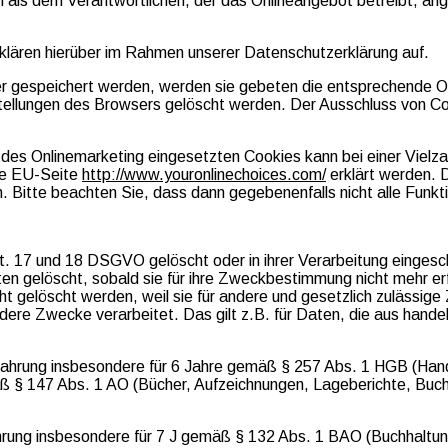
 als dem Verantwortlichen, der das Onlineangebot betreibt, an
lären hierüber im Rahmen unserer Datenschutzerklärung auf.
er gespeichert werden, werden sie gebeten die entsprechende O
tellungen des Browsers gelöscht werden. Der Ausschluss von C
es Onlinemarketing eingesetzten Cookies kann bei einer Vielzahl
ie EU-Seite
http://www.youronlinechoices.com/
erklärt werden. 
n. Bitte beachten Sie, dass dann gegebenenfalls nicht alle Fun
. 17 und 18 DSGVO gelöscht oder in ihrer Verarbeitung eingesc
n gelöscht, sobald sie für ihre Zweckbestimmung nicht mehr erf
 gelöscht werden, weil sie für andere und gesetzlich zulässige 
ndere Zwecke verarbeitet. Das gilt z.B. für Daten, die aus hand
wahrung insbesondere für 6 Jahre gemäß § 257 Abs. 1 HGB (Hand
äß § 147 Abs. 1 AO (Bücher, Aufzeichnungen, Lageberichte, Buc
ahrung insbesondere für 7 J gemäß § 132 Abs. 1 BAO (Buchhalt