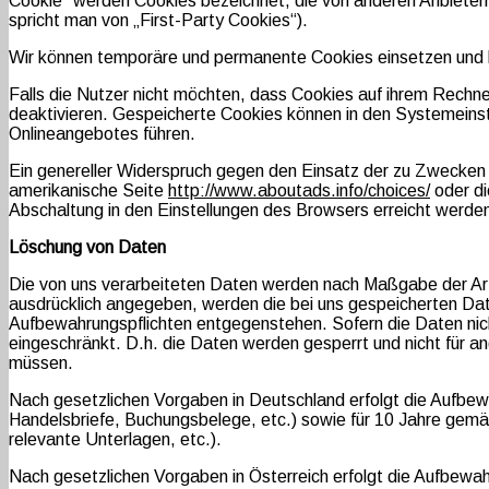
Cookie“ werden Cookies bezeichnet, die von anderen Anbietern
spricht man von „First-Party Cookies“).
Wir können temporäre und permanente Cookies einsetzen und k
Falls die Nutzer nicht möchten, dass Cookies auf ihrem Rechn
deaktivieren. Gespeicherte Cookies können in den Systemeins
Onlineangebotes führen.
Ein genereller Widerspruch gegen den Einsatz der zu Zwecken d
amerikanische Seite
http://www.aboutads.info/choices/
oder d
Abschaltung in den Einstellungen des Browsers erreicht werde
Löschung von Daten
Die von uns verarbeiteten Daten werden nach Maßgabe der Art
ausdrücklich angegeben, werden die bei uns gespeicherten Date
Aufbewahrungspflichten entgegenstehen. Sofern die Daten nicht
eingeschränkt. D.h. die Daten werden gesperrt und nicht für a
müssen.
Nach gesetzlichen Vorgaben in Deutschland erfolgt die Aufbe
Handelsbriefe, Buchungsbelege, etc.) sowie für 10 Jahre gem
relevante Unterlagen, etc.).
Nach gesetzlichen Vorgaben in Österreich erfolgt die Aufbew