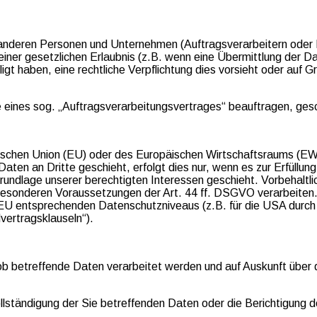
deren Personen und Unternehmen (Auftragsverarbeitern oder Dri
einer gesetzlichen Erlaubnis (z.B. wenn eine Übermittlung der Da
illigt haben, eine rechtliche Verpflichtung dies vorsieht oder auf
ge eines sog. „Auftragsverarbeitungsvertrages“ beauftragen, ge
opäischen Union (EU) oder des Europäischen Wirtschaftsraums (
ten an Dritte geschieht, erfolgt dies nur, wenn es zur Erfüllung 
 Grundlage unserer berechtigten Interessen geschieht. Vorbehaltli
r besonderen Voraussetzungen der Art. 44 ff. DSGVO verarbeiten.
r EU entsprechenden Datenschutzniveaus (z.B. für die USA durch 
vertragsklauseln“).
ob betreffende Daten verarbeitet werden und auf Auskunft über 
ständigung der Sie betreffenden Daten oder die Berichtigung de