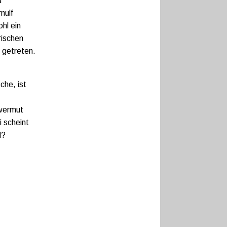
d
nulf
hl ein
rischen
 getreten.
che, ist
hwermut
i scheint
d?