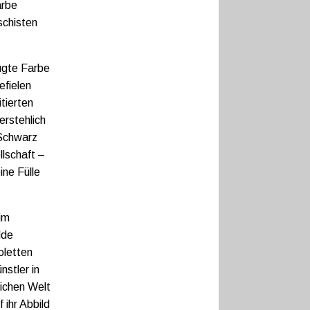
arbe
schisten
ugte Farbe
efielen
tierten
rstehlich
 Schwarz
lschaft –
ine Fülle
im
lde
oletten
nstler in
lichen Welt
 ihr Abbild