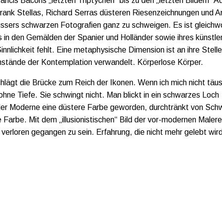
ancis Bacons „letzten Triptychen“ bis zu den „letzten Bildern“ A
ank Stellas, Richard Serras düsteren Riesenzeichnungen und Ar
sers schwarzen Fotografien ganz zu schweigen. Es ist gleichwo
s in den Gemälden der Spanier und Holländer sowie ihres künstle
nlichkeit fehlt. Eine metaphysische Dimension ist an ihre Stelle
enstände der Kontemplation verwandelt. Körperlose Körper.
lägt die Brücke zum Reich der Ikonen. Wenn ich mich nicht täus
ohne Tiefe. Sie schwingt nicht. Man blickt in ein schwarzes Loch
 der Moderne eine düstere Farbe geworden, durchtränkt von Sc
e Farbe. Mit dem „illusionistischen“ Bild der vor-modernen Malere
verloren gegangen zu sein. Erfahrung, die nicht mehr gelebt wir