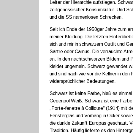
Leiter der Hierarchie aufstiegen. Schw
zeitgenössischer Konsumkultur. Und Sch
und die SS namenlosen Schrecken.
Seit ich Ende der 1950ger Jahre zum er
meiner Kleidung. Die letzten Hinterblieb
sich und mir in schwarzem Outfit und Gem
Sartre oder Camus. Die verrauchte Atm
an. In den nachtschwarzen Bildern und P
kleidet ungemein. Schwarz gewandet war
und sind nach wie vor die Kellner in den 
widersprüchlicher Bedeutungen.
Schwarz ist keine Farbe, hieß es einmal 
Gegenpol Weiß. Schwarz ist eine Farbe
„Porte-fenetre à Collioure“ (1914) mit d
Fensterglas und Vorhang in Ocker sowie 
die dunkle Zukunft Europas geschaut. V
Tradition. Häufig lieferte es den Hinterg