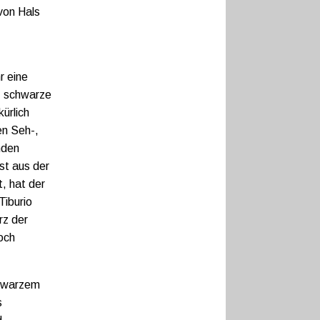
von Hals
r eine
, schwarze
ürlich
en Seh-,
nden
st aus der
, hat der
Tiburio
rz der
och
chwarzem
s