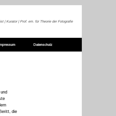
ist | Kurator | Prof. em. für Theorie der Fotografie
Impressum
Datenschutz
 und
ste
alem
eritt, die