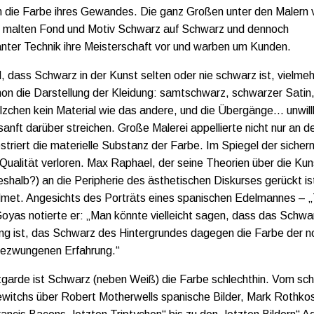
ch die Farbe ihres Gewandes. Die ganz Großen unter den Malern 
z malten Fond und Motiv Schwarz auf Schwarz und dennoch
llanter Technik ihre Meisterschaft vor und warben um Kunden.
, dass Schwarz in der Kunst selten oder nie schwarz ist, vielmeh
hon die Darstellung der Kleidung: samtschwarz, schwarzer Satin
zchen kein Material wie das andere, und die Übergänge... unwillk
sanft darüber streichen. Große Malerei appellierte nicht nur an d
striert die materielle Substanz der Farbe. Im Spiegel der sicher
ualität verloren. Max Raphael, der seine Theorien über die Kun
shalb?) an die Peripherie des ästhetischen Diskurses gerückt ist
met. Angesichts des Porträts eines spanischen Edelmannes – „
oyas notierte er: „Man könnte vielleicht sagen, dass das Schwa
ung ist, das Schwarz des Hintergrundes dagegen die Farbe der n
bezwungenen Erfahrung.“
tgarde ist Schwarz (neben Weiß) die Farbe schlechthin. Vom s
witchs über Robert Motherwells spanische Bilder, Mark Rothko