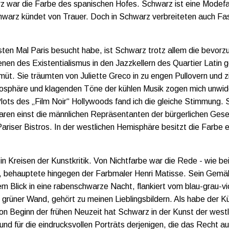
arz war die Farbe des spanischen Hofes. Schwarz ist eine Modef
warz kündet von Trauer. Doch in Schwarz verbreiteten auch Fa
sten Mal Paris besucht habe, ist Schwarz trotz allem die bevorz
enen des Existentialismus in den Jazzkellern des Quartier Latin g
üt. Sie träumten von Juliette Greco in zu engen Pullovern und zi
osphäre und klagenden Töne der kühlen Musik zogen mich unwide
lots des „Film Noir“ Hollywoods fand ich die gleiche Stimmung.
en einst die männlichen Repräsentanten der bürgerlichen Gesel
Pariser Bistros. In der westlichen Hemisphäre besitzt die Farbe e
in Kreisen der Kunstkritik. Von Nichtfarbe war die Rede - wie be
, behauptete hingegen der Farbmaler Henri Matisse. Sein Gemä
em Blick in eine rabenschwarze Nacht, flankiert vom blau-grau-vi
grüner Wand, gehört zu meinen Lieblingsbildern. Als habe der Kü
on Beginn der frühen Neuzeit hat Schwarz in der Kunst der west
rund für die eindrucksvollen Porträts derjenigen, die das Recht auf