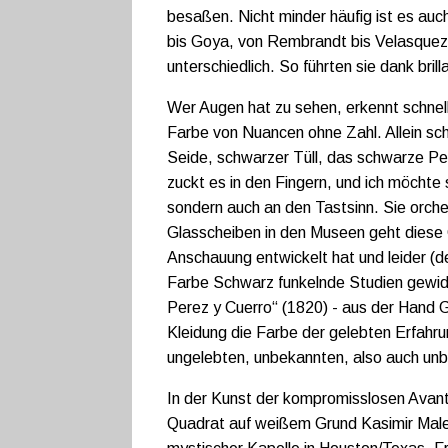
besaßen. Nicht minder häufig ist es au
bis Goya, von Rembrandt bis Velasque
unterschiedlich. So führten sie dank bri
Wer Augen hat zu sehen, erkennt schnell
Farbe von Nuancen ohne Zahl. Allein sc
Seide, schwarzer Tüll, das schwarze Pel
zuckt es in den Fingern, und ich möchte 
sondern auch an den Tastsinn. Sie orche
Glasscheiben in den Museen geht diese Q
Anschauung entwickelt hat und leider (de
Farbe Schwarz funkelnde Studien gewid
Perez y Cuerro“ (1820) - aus der Hand G
Kleidung die Farbe der gelebten Erfahr
ungelebten, unbekannten, also auch un
In der Kunst der kompromisslosen Avan
Quadrat auf weißem Grund Kasimir Male