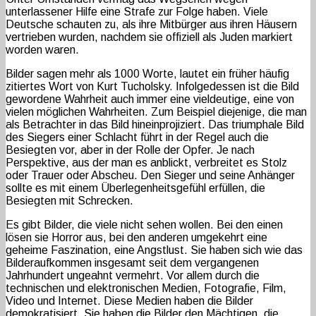
unterlassener Hilfe eine Strafe zur Folge haben. Viele
Deutsche schauten zu, als ihre Mitbürger aus ihren Häusern
vertrieben wurden, nachdem sie offiziell als Juden markiert
worden waren.
Bilder sagen mehr als 1000 Worte, lautet ein früher häufig
zitiertes Wort von Kurt Tucholsky. Infolgedessen ist die Bild
gewordene Wahrheit auch immer eine vieldeutige, eine von
vielen möglichen Wahrheiten. Zum Beispiel diejenige, die man
als Betrachter in das Bild hineinprojiziert. Das triumphale Bild
des Siegers einer Schlacht führt in der Regel auch die
Besiegten vor, aber in der Rolle der Opfer. Je nach
Perspektive, aus der man es anblickt, verbreitet es Stolz
oder Trauer oder Abscheu. Den Sieger und seine Anhänger
sollte es mit einem Überlegenheitsgefühl erfüllen, die
Besiegten mit Schrecken.
Es gibt Bilder, die viele nicht sehen wollen. Bei den einen
lösen sie Horror aus, bei den anderen umgekehrt eine
geheime Faszination, eine Angstlust. Sie haben sich wie das
Bilderaufkommen insgesamt seit dem vergangenen
Jahrhundert ungeahnt vermehrt. Vor allem durch die
technischen und elektronischen Medien, Fotografie, Film,
Video und Internet. Diese Medien haben die Bilder
demokratisiert. Sie haben die Bilder den Mächtigen, die