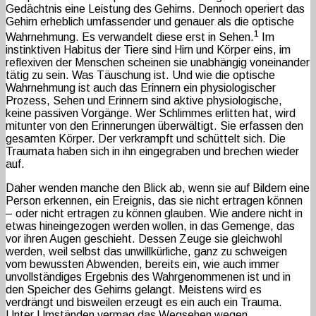
Gedächtnis eine Leistung des Gehirns. Dennoch operiert das
Gehirn erheblich umfassender und genauer als die optische
1
Wahrnehmung. Es verwandelt diese erst in Sehen.
Im
instinktiven Habitus der Tiere sind Hirn und Körper eins, im
reflexiven der Menschen scheinen sie unabhängig voneinander
tätig zu sein. Was Täuschung ist. Und wie die optische
Wahrnehmung ist auch das Erinnern ein physiologischer
Prozess, Sehen und Erinnern sind aktive physiologische,
keine passiven Vorgänge. Wer Schlimmes erlitten hat, wird
mitunter von den Erinnerungen überwältigt. Sie erfassen den
gesamten Körper. Der verkrampft und schüttelt sich. Die
Traumata haben sich in ihn eingegraben und brechen wieder
auf.
Daher wenden manche den Blick ab, wenn sie auf Bildern eine
Person erkennen, ein Ereignis, das sie nicht ertragen können
– oder nicht ertragen zu können glauben. Wie andere nicht in
etwas hineingezogen werden wollen, in das Gemenge, das
vor ihren Augen geschieht. Dessen Zeuge sie gleichwohl
werden, weil selbst das unwillkürliche, ganz zu schweigen
vom bewussten Abwenden, bereits ein, wie auch immer
unvollständiges Ergebnis des Wahrgenommenen ist und in
den Speicher des Gehirns gelangt. Meistens wird es
verdrängt und bisweilen erzeugt es ein auch ein Trauma.
Unter Umständen vermag das Wegsehen wegen