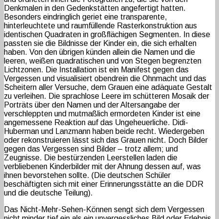
Denkmalen in den Gedenkstätten angefertigt hatten.
Besonders eindringlich geriet eine transparente,
hinterleuchtete und raumfüllende Rasterkonstruktion aus
identischen Quadraten in großflächigen Segmenten. In diese
passten sie die Bildnisse der Kinder ein, die sich erhalten
haben. Von den übrigen künden allein die Namen und die
leeren, weißen quadratischen und von Stegen begrenzten
Lichtzonen. Die Installation ist ein Manifest gegen das
Vergessen und visualisiert obendrein die Ohnmacht und das
Scheitern aller Versuche, dem Grauen eine adäquate Gestalt
zu verleihen. Die sprachlose Leere im schütteren Mosaik der
Porträts über den Namen und der Altersangabe der
verschleppten und mutmaßlich ermordeten Kinder ist eine
angemessene Reaktion auf das Ungeheuerliche. Didi-
Huberman und Lanzmann haben beide recht. Wiedergeben
oder rekonstruieren lässt sich das Grauen nicht. Doch Bilder
gegen das Vergessen sind Bilder – trotz allem; und
Zeugnisse. Die bestürzenden Leerstellen laden die
verbliebenen Kinderbilder mit der Ahnung dessen auf, was
ihnen bevorstehen sollte. (Die deutschen Schüler
beschäftigten sich mit einer Erinnerungsstätte an die DDR
und die deutsche Teilung).
Das Nicht-Mehr-Sehen-Können sengt sich dem Vergessen
nicht minder tief ein als ein unvergessliches Bild oder Erlebnis.