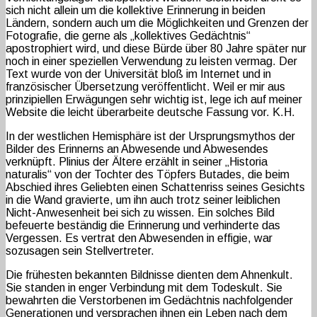
sich nicht allein um die kollektive Erinnerung in beiden
Ländern, sondern auch um die Möglichkeiten und Grenzen der
Fotografie, die gerne als „kollektives Gedächtnis“
apostrophiert wird, und diese Bürde über 80 Jahre später nur
noch in einer speziellen Verwendung zu leisten vermag. Der
Text wurde von der Universität bloß im Internet und in
französischer Übersetzung veröffentlicht. Weil er mir aus
prinzipiellen Erwägungen sehr wichtig ist, lege ich auf meiner
Website die leicht überarbeite deutsche Fassung vor. K.H.
In der westlichen Hemisphäre ist der Ursprungsmythos der
Bilder des Erinnerns an Abwesende und Abwesendes
verknüpft. Plinius der Ältere erzählt in seiner „Historia
naturalis“ von der Tochter des Töpfers Butades, die beim
Abschied ihres Geliebten einen Schattenriss seines Gesichts
in die Wand gravierte, um ihn auch trotz seiner leiblichen
Nicht-Anwesenheit bei sich zu wissen. Ein solches Bild
befeuerte beständig die Erinnerung und verhinderte das
Vergessen. Es vertrat den Abwesenden in effigie, war
sozusagen sein Stellvertreter.
Die frühesten bekannten Bildnisse dienten dem Ahnenkult.
Sie standen in enger Verbindung mit dem Todeskult. Sie
bewahrten die Verstorbenen im Gedächtnis nachfolgender
Generationen und versprachen ihnen ein Leben nach dem