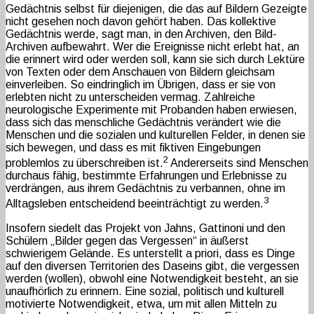
Gedächtnis selbst für diejenigen, die das auf Bildern Gezeigte
nicht gesehen noch davon gehört haben. Das kollektive
Gedächtnis werde, sagt man, in den Archiven, den Bild-
Archiven aufbewahrt. Wer die Ereignisse nicht erlebt hat, an
die erinnert wird oder werden soll, kann sie sich durch Lektüre
von Texten oder dem Anschauen von Bildern gleichsam
einverleiben. So eindringlich im Übrigen, dass er sie von
erlebten nicht zu unterscheiden vermag. Zahlreiche
neurologische Experimente mit Probanden haben erwiesen,
dass sich das menschliche Gedächtnis verändert wie die
Menschen und die sozialen und kulturellen Felder, in denen sie
sich bewegen, und dass es mit fiktiven Eingebungen
2
problemlos zu überschreiben ist.
Andererseits sind Menschen
durchaus fähig, bestimmte Erfahrungen und Erlebnisse zu
verdrängen, aus ihrem Gedächtnis zu verbannen, ohne im
3
Alltagsleben entscheidend beeinträchtigt zu werden.
Insofern siedelt das Projekt von Jahns, Gattinoni und den
Schülern „Bilder gegen das Vergessen“ in äußerst
schwierigem Gelände. Es unterstellt a priori, dass es Dinge
auf den diversen Territorien des Daseins gibt, die vergessen
werden (wollen), obwohl eine Notwendigkeit besteht, an sie
unaufhörlich zu erinnern. Eine sozial, politisch und kulturell
motivierte Notwendigkeit, etwa, um mit allen Mitteln zu