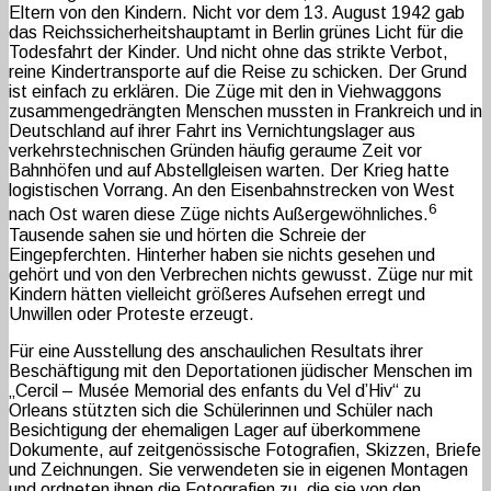
Eltern von den Kindern. Nicht vor dem 13. August 1942 gab
das Reichssicherheitshauptamt in Berlin grünes Licht für die
Todesfahrt der Kinder. Und nicht ohne das strikte Verbot,
reine Kindertransporte auf die Reise zu schicken. Der Grund
ist einfach zu erklären. Die Züge mit den in Viehwaggons
zusammengedrängten Menschen mussten in Frankreich und in
Deutschland auf ihrer Fahrt ins Vernichtungslager aus
verkehrstechnischen Gründen häufig geraume Zeit vor
Bahnhöfen und auf Abstellgleisen warten. Der Krieg hatte
logistischen Vorrang. An den Eisenbahnstrecken von West
6
nach Ost waren diese Züge nichts Außergewöhnliches.
Tausende sahen sie und hörten die Schreie der
Eingepferchten. Hinterher haben sie nichts gesehen und
gehört und von den Verbrechen nichts gewusst. Züge nur mit
Kindern hätten vielleicht größeres Aufsehen erregt und
Unwillen oder Proteste erzeugt.
Für eine Ausstellung des anschaulichen Resultats ihrer
Beschäftigung mit den Deportationen jüdischer Menschen im
„Cercil – Musée Memorial des enfants du Vel d’Hiv“ zu
Orleans stützten sich die Schülerinnen und Schüler nach
Besichtigung der ehemaligen Lager auf überkommene
Dokumente, auf zeitgenössische Fotografien, Skizzen, Briefe
und Zeichnungen. Sie verwendeten sie in eigenen Montagen
und ordneten ihnen die Fotografien zu, die sie von den