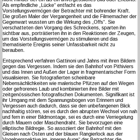
Als empfindliche „Lücke“ entfacht es das
Vorstellungsvermögen der Betrachter mit bohrender Kraft.
Die großen Maler der Vergangenheit und die Filmemacher der
Gegenwart wussten um die Wirkung des „Offs“. Sie
verschatteten den Vorgang des Schreckens, sparten ihn
sichtbar aus, porträtierten ihn in den Reaktionen der Zeugen,
um das Vorstellungsvermögen zu stimulieren und das
thematisierte Ereignis seiner Unfassbarkeit nicht zu
berauben.
Entsprechend verfahren Gattinoni und Jahns mit ihren Bildern
gegen das Vergessen. Indem sie den Bahnhof von Pithiviers
und das Innen und Außen der Lager in fragmentarischer Form
visualisieren. Sie fotografierten scheinbare
Nebensächlichkeiten wie malerische Pfützen auf den Wegen
oder gefrorenes Laub und kombinierten ihre Bilder mit
zeitgenössischen fotografischen Dokumenten. Signifikant ist
ihr Umgang mit dem Spannungsbogen von Erinnern und
Vergessen auch dadurch, dass sie den unbefangenen Blick
nachhaltig stören, sei es durch den abrupten Wechsel von nah
und fern in einer Bildmontage, sei es durch eine Verriegelung
durch Mauern oder Maschendraht. Sie bevorzugen eine
elliptische Bildregie. So assoziiert der Bahnhof mit den
Gleisen nach Osten und der blauen Rangierlock aus der
Vogelperspektive im „inneren Auge“ der Betrachter die