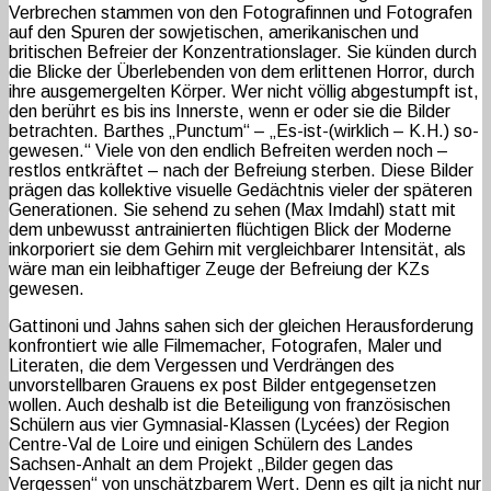
Verbrechen stammen von den Fotografinnen und Fotografen
auf den Spuren der sowjetischen, amerikanischen und
britischen Befreier der Konzentrationslager. Sie künden durch
die Blicke der Überlebenden von dem erlittenen Horror, durch
ihre ausgemergelten Körper. Wer nicht völlig abgestumpft ist,
den berührt es bis ins Innerste, wenn er oder sie die Bilder
betrachten. Barthes „Punctum“ – „Es-ist-(wirklich – K.H.) so-
gewesen.“ Viele von den endlich Befreiten werden noch –
restlos entkräftet – nach der Befreiung sterben. Diese Bilder
prägen das kollektive visuelle Gedächtnis vieler der späteren
Generationen. Sie sehend zu sehen (Max Imdahl) statt mit
dem unbewusst antrainierten flüchtigen Blick der Moderne
inkorporiert sie dem Gehirn mit vergleichbarer Intensität, als
wäre man ein leibhaftiger Zeuge der Befreiung der KZs
gewesen.
Gattinoni und Jahns sahen sich der gleichen Herausforderung
konfrontiert wie alle Filmemacher, Fotografen, Maler und
Literaten, die dem Vergessen und Verdrängen des
unvorstellbaren Grauens ex post Bilder entgegensetzen
wollen. Auch deshalb ist die Beteiligung von französischen
Schülern aus vier Gymnasial-Klassen (Lycées) der Region
Centre-Val de Loire und einigen Schülern des Landes
Sachsen-Anhalt an dem Projekt „Bilder gegen das
Vergessen“ von unschätzbarem Wert. Denn es gilt ja nicht nur