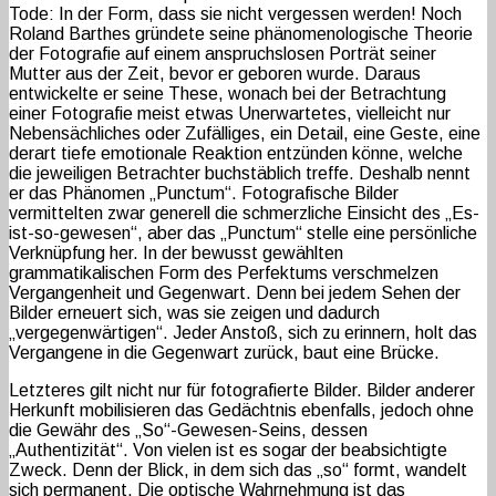
Tode: In der Form, dass sie nicht vergessen werden! Noch
Roland Barthes gründete seine phänomenologische Theorie
der Fotografie auf einem anspruchslosen Porträt seiner
Mutter aus der Zeit, bevor er geboren wurde. Daraus
entwickelte er seine These, wonach bei der Betrachtung
einer Fotografie meist etwas Unerwartetes, vielleicht nur
Nebensächliches oder Zufälliges, ein Detail, eine Geste, eine
derart tiefe emotionale Reaktion entzünden könne, welche
die jeweiligen Betrachter buchstäblich treffe. Deshalb nennt
er das Phänomen „Punctum“. Fotografische Bilder
vermittelten zwar generell die schmerzliche Einsicht des „Es-
ist-so-gewesen“, aber das „Punctum“ stelle eine persönliche
Verknüpfung her. In der bewusst gewählten
grammatikalischen Form des Perfektums verschmelzen
Vergangenheit und Gegenwart. Denn bei jedem Sehen der
Bilder erneuert sich, was sie zeigen und dadurch
„vergegenwärtigen“. Jeder Anstoß, sich zu erinnern, holt das
Vergangene in die Gegenwart zurück, baut eine Brücke.
Letzteres gilt nicht nur für fotografierte Bilder. Bilder anderer
Herkunft mobilisieren das Gedächtnis ebenfalls, jedoch ohne
die Gewähr des „So“-Gewesen-Seins, dessen
„Authentizität“. Von vielen ist es sogar der beabsichtigte
Zweck. Denn der Blick, in dem sich das „so“ formt, wandelt
sich permanent. Die optische Wahrnehmung ist das