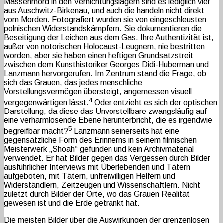
Massenmord in den Vernichtungslagern sind es lediglich vier
aus Auschwitz-Birkenau, und auch die handeln nicht direkt
vom Morden. Fotografiert wurden sie von eingeschleusten
polnischen Widerstandskämpfern. Sie dokumentieren die
Beseitigung der Leichen aus dem Gas. Ihre Authentizität ist,
außer von notorischen Holocaust-Leugnern, nie bestritten
worden, aber sie haben einen heftigen Grundsatzstreit
zwischen dem Kunsthistoriker Georges Didi-Huberman und
Lanzmann hervorgerufen. Im Zentrum stand die Frage, ob
sich das Grauen, das jedes menschliche
Vorstellungsvermögen übersteigt, angemessen visuell
4
vergegenwärtigen lässt.
Oder entzieht es sich der optischen
Darstellung, da diese das Unvorstellbare zwangsläufig auf
eine verharmlosende Ebene herunterbricht, die es irgendwie
5
begreifbar macht?
Lanzmann seinerseits hat eine
gegensätzliche Form des Erinnerns in seinem filmischen
Meisterwerk „Shoah“ gefunden und kein Archivmaterial
verwendet. Er hat Bilder gegen das Vergessen durch Bilder
ausführlicher Interviews mit Überlebenden und Tätern
aufgeboten, mit Tätern, unfreiwilligen Helfern und
Widerständlern, Zeitzeugen und Wissenschaftlern. Nicht
zuletzt durch Bilder der Orte, wo das Grauen Realität
gewesen ist und die Erde getränkt hat.
Die meisten Bilder über die Auswirkungen der grenzenlosen