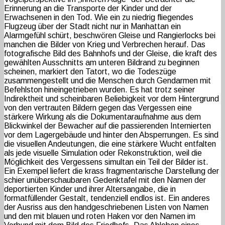
Erinnerung an die Transporte der Kinder und der
Erwachsenen in den Tod. Wie ein zu niedrig fliegendes
Flugzeug über der Stadt nicht nur in Manhattan ein
Alarmgefühl schürt, beschwören Gleise und Rangierlocks bei
manchen die Bilder von Krieg und Verbrechen herauf. Das
fotografische Bild des Bahnhofs und der Gleise, die kraft des
gewählten Ausschnitts am unteren Bildrand zu beginnen
scheinen, markiert den Tatort, wo die Todeszüge
zusammengestellt und die Menschen durch Gendarmen mit
Befehlston hineingetrieben wurden. Es hat trotz seiner
Indirektheit und scheinbaren Beliebigkeit vor dem Hintergrund
von den vertrauten Bildern gegen das Vergessen eine
stärkere Wirkung als die Dokumentaraufnahme aus dem
Blickwinkel der Bewacher auf die passierenden Internierten
vor dem Lagergebäude und hinter den Absperrungen. Es sind
die visuellen Andeutungen, die eine stärkere Wucht entfalten
als jede visuelle Simulation oder Rekonstruktion, weil die
Möglichkeit des Vergessens simultan ein Teil der Bilder ist.
Ein Exempel liefert die krass fragmentarische Darstellung der
schier unüberschaubaren Gedenktafel mit den Namen der
deportierten Kinder und ihrer Altersangabe, die in
formatfüllender Gestalt, tendenziell endlos ist. Ein anderes
der Ausriss aus den handgeschriebenen Listen von Namen
und den mit blauen und roten Haken vor den Namen im