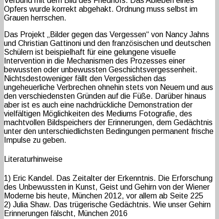
Verbund mit dem Bild des Friedhofs. Das Ableben eines
Opfers wurde korrekt abgehakt. Ordnung muss selbst im
Grauen herrschen.
Das Projekt „Bilder gegen das Vergessen“ von Nancy Jahns
und Christian Gattinoni und den französischen und deutschen
Schülern ist beispielhaft für eine gelungene visuelle
Intervention in die Mechanismen des Prozesses einer
bewussten oder unbewussten Geschichtsvergessenheit.
Nichtsdestoweniger fällt den Vergesslichen das
ungeheuerliche Verbrechen ohnehin stets von Neuem und aus
den verschiedensten Gründen auf die Füße. Darüber hinaus
aber ist es auch eine nachdrückliche Demonstration der
vielfältigen Möglichkeiten des Mediums Fotografie, des
machtvollen Bildspeichers der Erinnerungen, dem Gedächtnis
unter den unterschiedlichsten Bedingungen permanent frische
Impulse zu geben.
Literaturhinweise
1) Eric Kandel. Das Zeitalter der Erkenntnis. Die Erforschung
des Unbewussten in Kunst, Geist und Gehirn von der Wiener
Moderne bis heute, München 2012, vor allem ab Seite 225
2) Julia Shaw. Das trügerische Gedächtnis. Wie unser Gehirn
Erinnerungen fälscht, München 2016