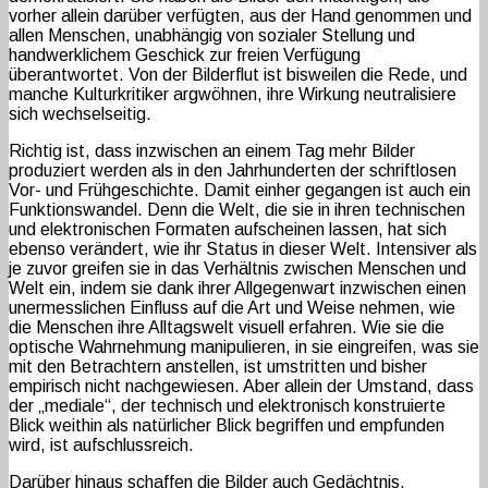
vorher allein darüber verfügten, aus der Hand genommen und
allen Menschen, unabhängig von sozialer Stellung und
handwerklichem Geschick zur freien Verfügung
überantwortet. Von der Bilderflut ist bisweilen die Rede, und
manche Kulturkritiker argwöhnen, ihre Wirkung neutralisiere
sich wechselseitig.
Richtig ist, dass inzwischen an einem Tag mehr Bilder
produziert werden als in den Jahrhunderten der schriftlosen
Vor- und Frühgeschichte. Damit einher gegangen ist auch ein
Funktionswandel. Denn die Welt, die sie in ihren technischen
und elektronischen Formaten aufscheinen lassen, hat sich
ebenso verändert, wie ihr Status in dieser Welt. Intensiver als
je zuvor greifen sie in das Verhältnis zwischen Menschen und
Welt ein, indem sie dank ihrer Allgegenwart inzwischen einen
unermesslichen Einfluss auf die Art und Weise nehmen, wie
die Menschen ihre Alltagswelt visuell erfahren. Wie sie die
optische Wahrnehmung manipulieren, in sie eingreifen, was sie
mit den Betrachtern anstellen, ist umstritten und bisher
empirisch nicht nachgewiesen. Aber allein der Umstand, dass
der „mediale“, der technisch und elektronisch konstruierte
Blick weithin als natürlicher Blick begriffen und empfunden
wird, ist aufschlussreich.
Darüber hinaus schaffen die Bilder auch Gedächtnis.