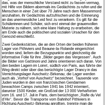
das, was der menschliche Verstand nicht zu fassen vermag,
mit Hilfe von Bildern abermals ins Gedächtnis zu rufen und die
Menschen in einer Zeit über 70 Jahre nach dem Massenmord
anzuhalten, ihr Gedächtnis aufzufrischen und die Erinnerung
an das unermessliche Leid fest zu verankern. Es gilt für die
Schülerinnen und Schüler, sich erst einmal der grauenvollen
Materie zu nähern, sich eine klare Haltung zu erarbeiten, die
am Ende auch die politischen und sozialen Ursachen für den
Genozid einschließt.
Zwei Gedenkstätten, die an den Orten der beiden früheren
Lager von Pithiviers und Beaune-la-Rolande eingerichtet
worden sind, liefern die Bezugspunkte und gleichzeitig die
informative Folie für ihre „Bilder gegen das Vergessen“. Auch
die Bilder von Gattinoni und Jahns orientieren sich daran. Von
den beiden Lagern im Loiret, südlich von Paris, aus führte der
Weg direkt oder über das berüchtigte Lager Drancy in das
Vernichtungslager Auschwitz-Birkenau; die Lager werden
auch als „Vorhof von Auschwitz“ bezeichnet. Tausende von
Juden wurden in den von französischen Gendarmen
bewachten Camps zwischen 1941 bis 1942 interniert,
darunter 1500 Kinder, ein Großteil der 13 000 Verhafteten
vom 16. und 17. Juli in Paris, dem berüchtigten „Rafle du Vel
d’Hiv“. Bevor die Transporte vom Bahnhof Pithiviers in
Richtung Auschwitz-Birkenau anrollten, trennte man die