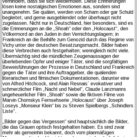
verhindern, dass sie sich wiederholen. Diese Erinnerungen
lösen keine nostalgischen Emotionen aus, sondern sind
unangenehm. Sie quälen, werden von Scham oder gar Schuld
begleitet, und gerne ausgeblendet oder überhaupt nicht
zugelassen. Nicht nur in Deutschland, hier besonders, sind es
die Erinnerungen an die „Shoah“ oder den „Holocaust“, den
Völkermord an den Juden in den Vernichtungslagern; in
Frankreich an die Beihilfe zum Genozid durch das Regime von
Vichy unter der deutschen Besatzungsmacht. Bilder haben
diese Verbrechen auch festgehalten; wenngleich nicht viele.
Übermächtig sind die mündlichen Zeugenaussagen der
überlebenden Opfer und einiger Täter, sind die sorgfältigen
Beweisführungen der Prozesse in Deutschland und Frankreich
gegen die Täter und ihre Auftraggeber, die quälenden
literarischen und filmischen Dokumentationen, darunter eine
von Alfred Hitchcock, sind Alain Resnais´ evokativer und
schmerzlicher Film „Nacht und Nebel“, Claude Lanzmanns
ungeheuerlicher Film „Shoah“ sowie die fiktiven Filme von
Marvin Chomskys Fernsehserie „Holocaust“ über Joseph
Loseys „Monsieur Klein“ bis zu Steven Spielbergs „Schindlers
Liste“.
„Bilder gegen das Vergessen“ sind hauptsächlich die Bilder,
die das Grauen optisch festgehalten haben. Es sind zwar
mehr als gemeinhin bekannt, doch vom planmäßigen